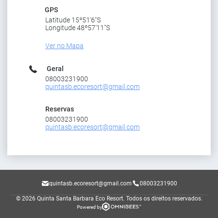
GPS
Latitude 15º51'6"S
Longitude 48º57'11"S
Ver no Mapa
Geral
08003231900
quintasb.ecoresort@gmail.com
Reservas
08003231900
quintasb.ecoresort@gmail.com
quintasb.ecoresort@gmail.com
08003231900
© 2026 Quinta Santa Barbara Eco Resort.
Todos os direitos reservados.
Powered by