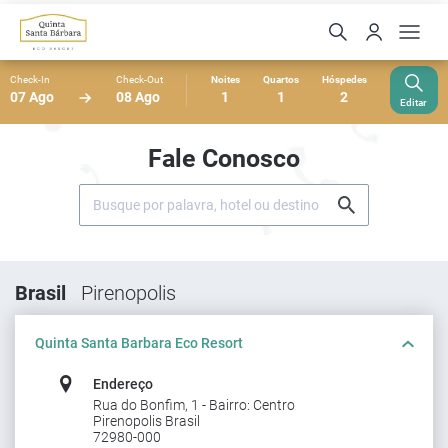
Check-In
Check-Out
Noites
Quartos
Hóspedes
07 Ago
08 Ago
1
1
2
Editar
Fale Conosco
Brasil
Pirenopolis
Quinta Santa Barbara Eco Resort
Endereço
Rua do Bonfim, 1 - Bairro: Centro
Pirenopolis Brasil
72980-000