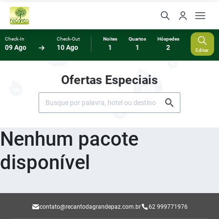
Check-In
Check-Out
Noites
Quartos
Hóspedes
09 Ago
10 Ago
1
1
2
Editar
Ofertas Especiais
Nenhum pacote
disponível
contato@recantodagrandepaz.com.br
62 999771976