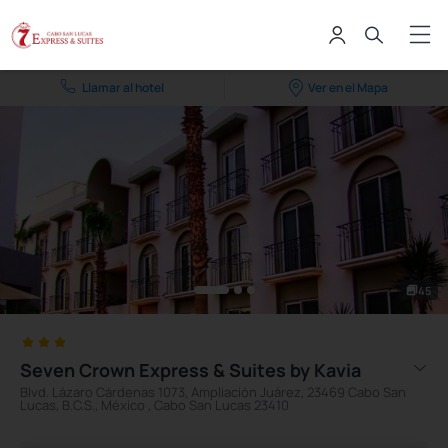
Llamar al hotel
Ver en el Mapa
45
Seven Crown Express & Suites by Kavia
Blvd. Lázaro Cárdenas 1073, Ampliación Juárez, 23469 Cabo San
Lucas, B.C.S., México , Cabo San Lucas 23410