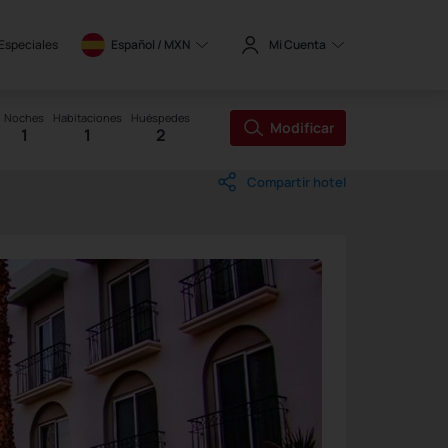
 Especiales
Español / 
MXN
Mi Cuenta
Noches
Habitaciones
Huéspedes
Modificar
1
1
2
Compartir hotel