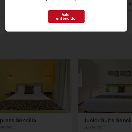
Abierto de las 0h00m
A
Hasta las 23h30m
H
Vale,
entendido.
press Sencilla
Junior Suite Sencil
Máximo 3
Máximo 3