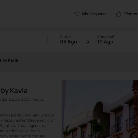
Ofertas
Mis búsquedas
Check-in
Check-out
09 Ago
10 Ago
 by Kavia
 by Kavia
San Lucas, B.C.S., México ,
utos a pie de Cabo San Lucas y a
 y restaurantes. Ofrece servicio
Fi gratuita. Las acogedoras
enen un baño privado, un
tes by Kavia cuenta con una