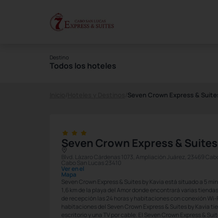
Destino
Todos los hoteles
Inicio
/
Hoteles y Destinos
/
Seven Crown Express & Suites
Seven Crown Express & Suites
Blvd. Lázaro Cárdenas 1073, Ampliación Juárez, 23469 Cabo 
Cabo San Lucas 23410
Ver en el
Mapa
Seven Crown Express & Suites by Kavia está situado a 5 min
1,6 km de la playa del Amor donde encontrará varias tiendas
de recepción las 24 horas y habitaciones con conexión Wi-
habitaciones del Seven Crown Express & Suites by Kavia ti
escritorio y una TV por cable. El Seven Crown Express & Sui