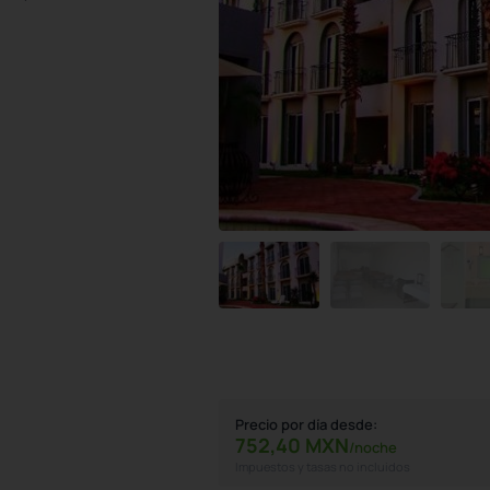
Precio por día desde:
752,
40
MXN
/noche
Impuestos y tasas no incluidos