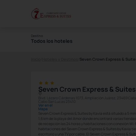
Destino
Todos los hoteles
Inicio
/
Hoteles y Destinos
/
Seven Crown Express & Suites
Seven Crown Express & Suites
Blvd. Lázaro Cárdenas 1073, Ampliación Juárez, 23469 Cabo 
Cabo San Lucas 23410
Ver en el
Mapa
Seven Crown Express & Suites by Kavia está situado a 5 min
1,6 km de la playa del Amor donde encontrará varias tiendas
de recepción las 24 horas y habitaciones con conexión Wi-
habitaciones del Seven Crown Express & Suites by Kavia ti
escritorio y una TV por cable. El Seven Crown Express & Sui