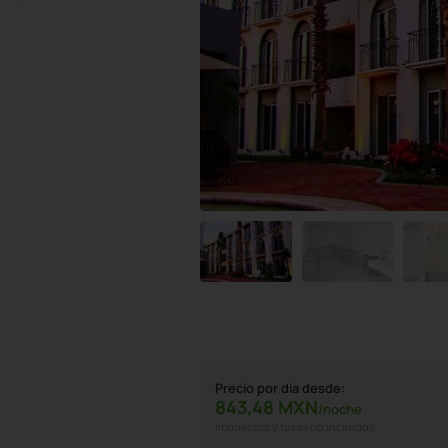
Precio por día desde:
843,
48
MXN
/noche
Impuestos y tasas no incluidos