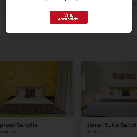
Abierto de las 0h00m
A
Hasta las 23h30m
H
Vale,
entendido.
press Sencilla
Junior Suite Sencil
Máximo 3
Máximo 3