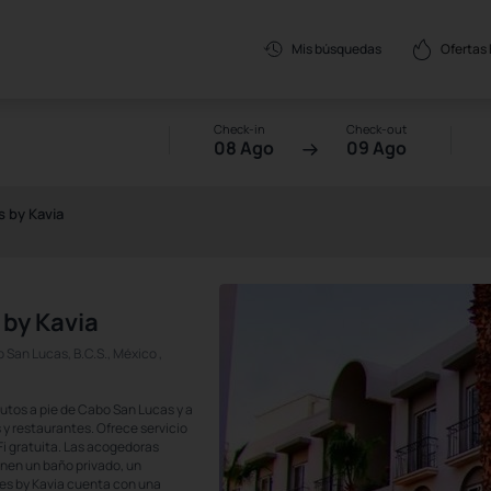
Ofertas
Mis búsquedas
Check-in
Check-out
08 Ago
09 Ago
 by Kavia
 by Kavia
San Lucas, B.C.S., México ,
utos a pie de Cabo San Lucas y a
 y restaurantes. Ofrece servicio
Fi gratuita. Las acogedoras
enen un baño privado, un
tes by Kavia cuenta con una