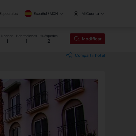
 Especiales
Español / 
MXN
Mi Cuenta
Noches
Habitaciones
Huéspedes
Modificar
1
1
2
Compartir hotel