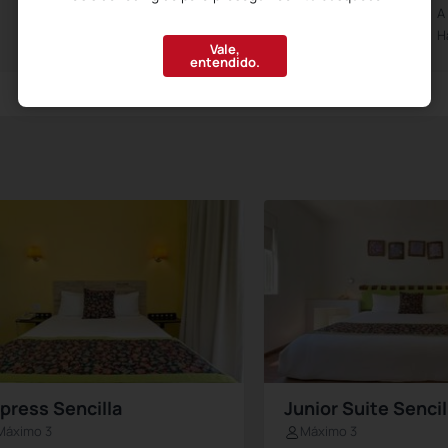
Abierto de las 0h00m
A
Hasta las 23h30m
H
Vale,
entendido.
press Sencilla
Junior Suite Sencil
Máximo 3
Máximo 3