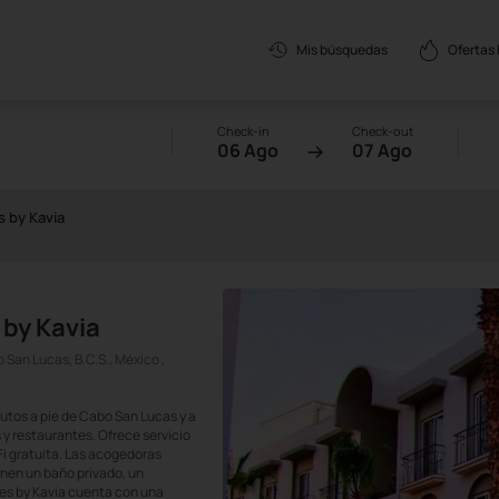
Ofertas
Mis búsquedas
Check-in
Check-out
06 Ago
07 Ago
 by Kavia
 by Kavia
San Lucas, B.C.S., México ,
utos a pie de Cabo San Lucas y a
 y restaurantes. Ofrece servicio
Fi gratuita. Las acogedoras
enen un baño privado, un
tes by Kavia cuenta con una