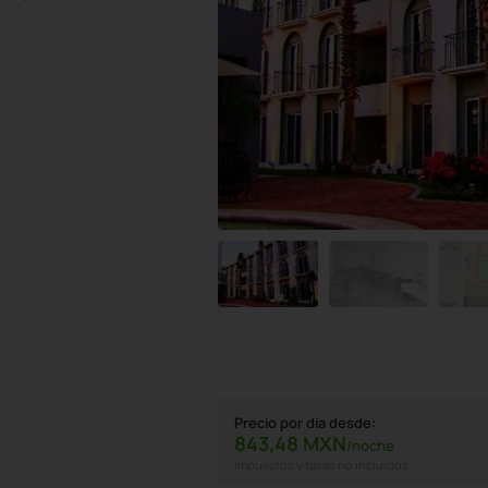
Precio por día desde:
843,
48
MXN
/noche
Impuestos y tasas no incluidos