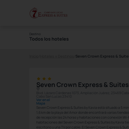
Destino
Todos los hoteles
Inicio
/
Hoteles y Destinos
/
Seven Crown Express & Suites
Seven Crown Express & Suites
Blvd. Lázaro Cárdenas 1073, Ampliación Juárez, 23469 Cabo 
Cabo San Lucas 23410
Ver en el
Mapa
Seven Crown Express & Suites by Kavia está situado a 5 min
1,6 km de la playa del Amor donde encontrará varias tiendas
de recepción las 24 horas y habitaciones con conexión Wi-
habitaciones del Seven Crown Express & Suites by Kavia ti
escritorio y una TV por cable. El Seven Crown Express & Sui