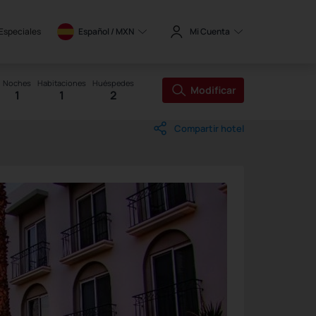
 Especiales
Español / 
MXN
Mi Cuenta
Noches
Habitaciones
Huéspedes
Modificar
1
1
2
Compartir hotel