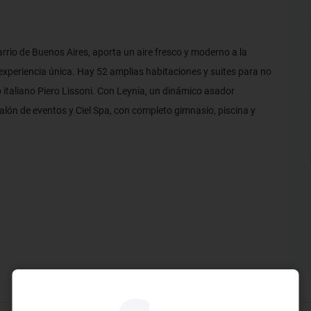
rio de Buenos Aires, aporta un aire fresco y moderno a la
experiencia única. Hay 52 amplias habitaciones y suites para no
italiano Piero Lissoni. Con Leynia, un dinámico asador
alón de eventos y Ciel Spa, con completo gimnasio, piscina y