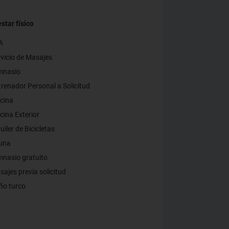
star físico
A
vicio de Masajes
mnasio
renador Personal a Solicitud
cina
cina Exterior
uiler de Bicicletas
una
nasio gratuito
ajes previa solicitud
ño turco