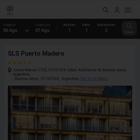
Check-In
Check-Out
Noches
Habs.
Huéspedes
06 Ago
07 Ago
1
1
2
Editar
SLS Puerto Madero
Juana Manso 1725, C1107CHI Cdad. Autónoma de Buenos Aires,
Argentina
,
Buenos Aires
,
C1107CHI
,
Argentina
(
Ver en el Mapa
)