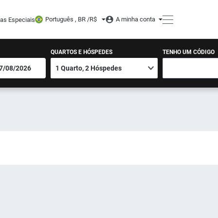
Português , BR /
R$
A minha conta
tas Especiais
QUARTOS E HÓSPEDES
TENHO UM CÓDIGO