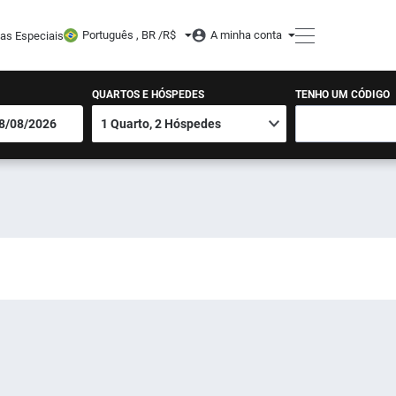
Português , BR /
R$
A minha conta
tas Especiais
QUARTOS E HÓSPEDES
TENHO UM CÓDIGO