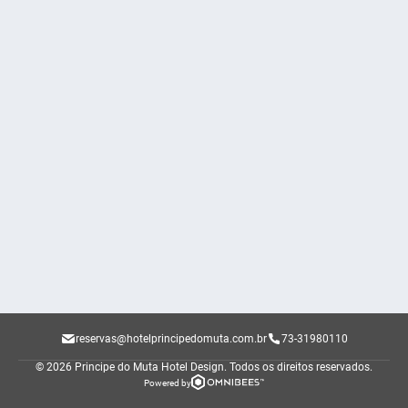
reservas@hotelprincipedomuta.com.br
73-31980110
© 2026 Principe do Muta Hotel Design.
Todos os direitos reservados.
Powered by