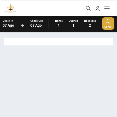
Check-In
Check-Out
Noites
Quartos
Hóspedes
07 Ago
08 Ago
1
1
2
Editar