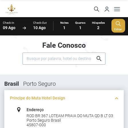
Check-In
Check-Out
Noites
Quartos
Hóspedes
09 Ago
10 Ago
1
1
2
Editar
Fale Conosco
Brasil
Porto Seguro
Principe do Muta Hotel Design
Endereço
ROD BR 367 LOTEAM PRAIA DO MUTA QD B LT 03
Porto Seguro Brasil
45807-000