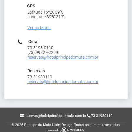
GPS
Latitude 16º20'39"S
Longitude 39º0'31"S
Ver no Mapa
Geral
73-3198-0110
(73) 99827-2209
reservas@hotelprincipedomuta.com.br
Reservas
73-31980110
reservas@hotelprincipedomuta.com.br
reservas@hotelprincipedomuta.com.br
73-31980110
© 2026 Principe do Muta Hotel Design.
Todos os direitos reservados.
Powered by