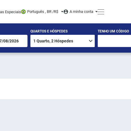
Português , BR /
R$
A minha conta
tas Especiais
QUARTOS E HÓSPEDES
TENHO UM CÓDIGO