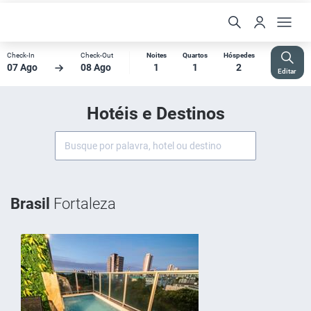
Check-In
Check-Out
Noites
Quartos
Hóspedes
07 Ago
08 Ago
1
1
2
Editar
Hotéis e Destinos
Brasil
Fortaleza