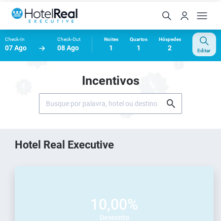
Check-In
Check-Out
Noites
Quartos
Hóspedes
07 Ago
08 Ago
1
1
2
Editar
Incentivos
Hotel Real Executive
10,00%
Desconto