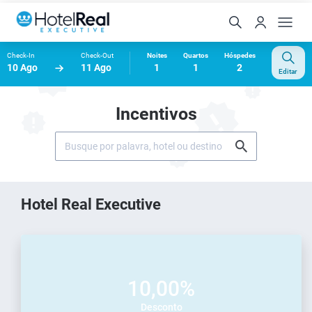
Check-In
Check-Out
Noites
Quartos
Hóspedes
10 Ago
11 Ago
1
1
2
Editar
Incentivos
Hotel Real Executive
10,00%
Desconto