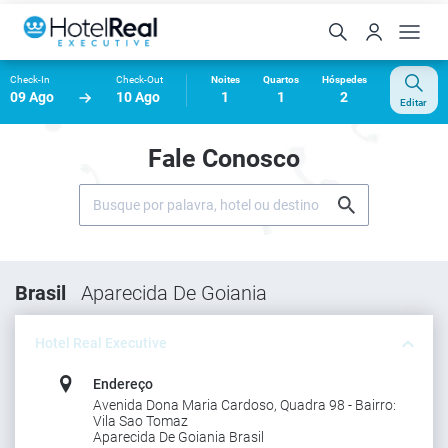
Check-In
Check-Out
Noites
Quartos
Hóspedes
09 Ago
10 Ago
1
1
2
Editar
Fale Conosco
Brasil
Aparecida De Goiania
Hotel Real Executive
Endereço
Avenida Dona Maria Cardoso, Quadra 98 - Bairro:
Vila Sao Tomaz
Aparecida De Goiania Brasil