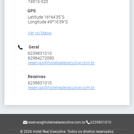
74915-520
GPS
Latitude 16º44'35"S
Longitude 49º16'39"S
Ver no Mapa
Geral
6239831010
62984272080
reservas@hotelrealexecutive.com.br
Reservas
6239831010
reservas@hotelrealexecutive.com.br
reservas@hotelrealexecutive.com.br
6239831010
© 2026 Hotel Real Executive.
Todos os direitos reservados.