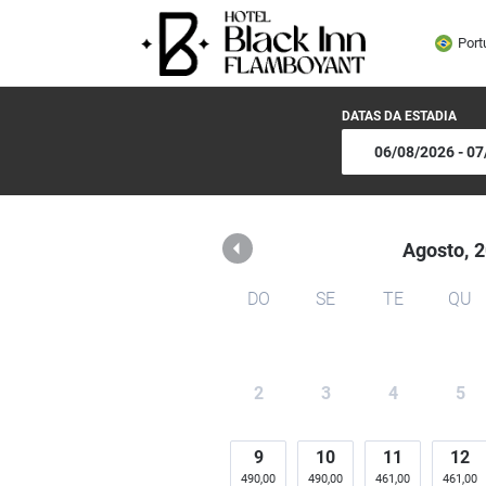
Black Inn Flamboyant
Port
DATAS DA ESTADIA
Agosto,
2
DO
SE
TE
QU
2
3
4
5
9
10
11
12
490,00
490,00
461,00
461,00