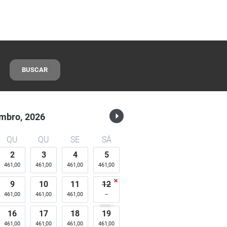
BUSCAR
mbro,
2026
QU
QU
SE
SÁ
2
3
4
5
461,00
461,00
461,00
461,00
9
10
11
12
461,00
461,00
461,00
16
17
18
19
461,00
461,00
461,00
461,00