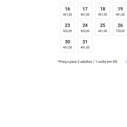
16
17
18
19
461,00
461,00
461,00
461,00
23
24
25
26
502,00
502,00
461,00
720,00
30
31
461,00
461,00
*Preço para
2
adultos
/ 1 noite em R$