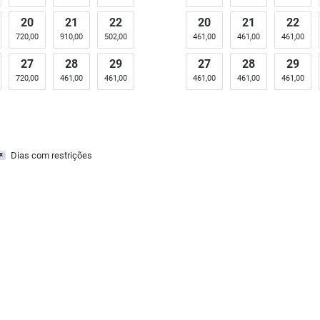
20
21
22
20
21
22
720,00
910,00
502,00
461,00
461,00
461,00
27
28
29
27
28
29
720,00
461,00
461,00
461,00
461,00
461,00
Dias com restrições
x