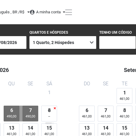
uguês , BR /
R$
A minha conta
QUARTOS E HÓSPEDES
TENHO UM CÓDIGO
026
Sete
QU
SE
SÁ
DO
SE
TE
1
1
461,00
6
7
8
6
7
8
490,00
490,00
461,00
461,00
461,00
13
14
15
13
14
15
461,00
461,00
461,00
461,00
461,00
461,00