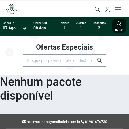
Check-In
Check-Out
Noites
Quartos
Hóspedes
07 Ago
08 Ago
1
1
2
Editar
Ofertas Especiais
Nenhum pacote
disponível
reservas.mana@maihoteis.com.br
81981676730