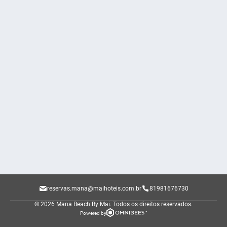
reservas.mana@maihoteis.com.br
81981676730
© 2026 Mana Beach By Mai.
Todos os direitos reservados.
Powered by