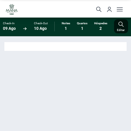
Check-In
Check-Out
Noites
Quartos
Hóspedes
09 Ago
10 Ago
1
1
2
Editar