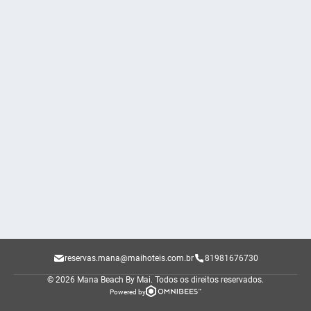
reservas.mana@maihoteis.com.br
81981676730
© 2026 Mana Beach By Mai.
Todos os direitos reservados.
Powered by