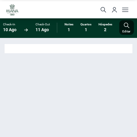
Check-In
Check-Out
Noites
Quartos
Hóspedes
10 Ago
11 Ago
1
1
2
Editar