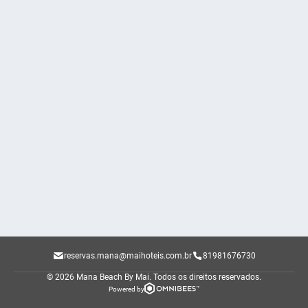
reservas.mana@maihoteis.com.br
81981676730
© 2026 Mana Beach By Mai.
Todos os direitos reservados.
Powered by