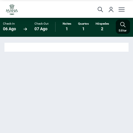
Check-In
Check-Out
Noites
Quartos
Hóspedes
06 Ago
07 Ago
1
1
2
Editar