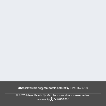
reservas.mana@maihoteis.com.br
81981676730
© 2026 Mana Beach By Mai.
Todos os direitos reservados.
Powered by