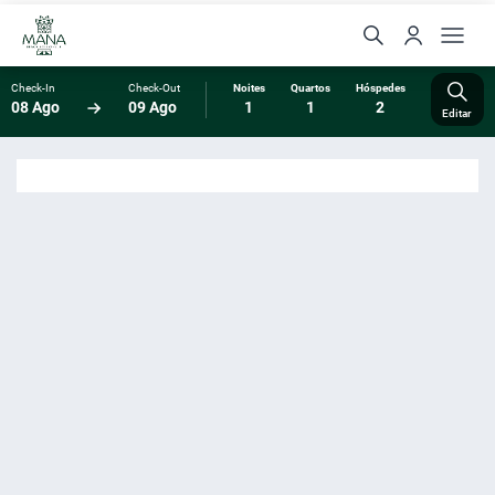
Check-In
Check-Out
Noites
Quartos
Hóspedes
08 Ago
09 Ago
1
1
2
Editar