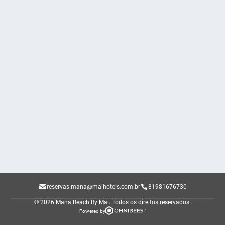
reservas.mana@maihoteis.com.br
81981676730
© 2026 Mana Beach By Mai.
Todos os direitos reservados.
Powered by