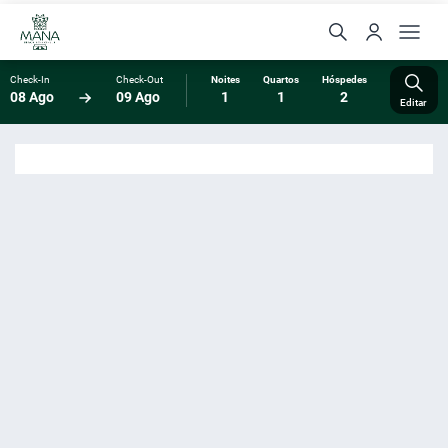
Check-In
Check-Out
Noites
Quartos
Hóspedes
08 Ago
09 Ago
1
1
2
Editar