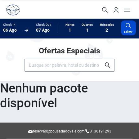
Check-In
Check-Out
Noites
Quartos
Hóspedes
06 Ago
07 Ago
1
1
2
Editar
Ofertas Especiais
Nenhum pacote
disponível
reservas@pousadadovale.com
8136191293