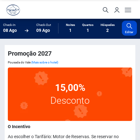
Check-In
Check-Out
Noites
Quartos
Hóspedes
08 Ago
09 Ago
1
1
2
Editar
Promoção 2027
Pousada do Vale
(Mais sobre o hotel)
15,00%
Desconto
O Incentivo
Ao escolher o Tarifário: Motor de Reservas. Se reservar no