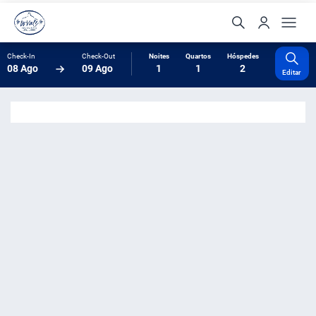
Check-In
Check-Out
Noites
Quartos
Hóspedes
08 Ago
09 Ago
1
1
2
Editar