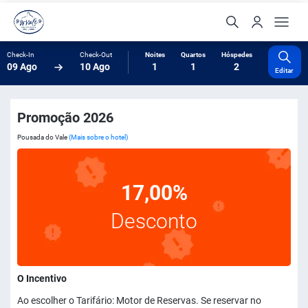
Check-In
Check-Out
Noites
Quartos
Hóspedes
09 Ago
10 Ago
1
1
2
Editar
Promoção 2026
Pousada do Vale
(Mais sobre o hotel)
17,00%
Desconto
O Incentivo
Ao escolher o Tarifário: Motor de Reservas. Se reservar no