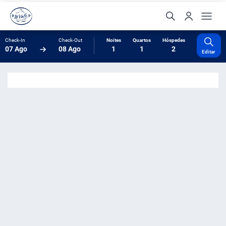
Check-In
Check-Out
Noites
Quartos
Hóspedes
07 Ago
08 Ago
1
1
2
Editar