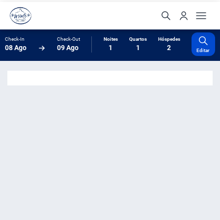
Check-In
Check-Out
Noites
Quartos
Hóspedes
08 Ago
09 Ago
1
1
2
Editar