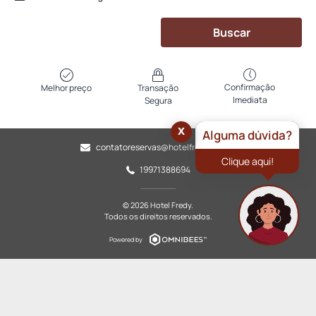
Buscar
Confirmação
Melhor preço
Transação
Imediata
Segura
x
Alguma dúvida?
contatoreservas@hotelfredy.com.br
Clique aqui!
19971388694
© 2026 Hotel Fredy.
Todos os direitos reservados.
Powered by