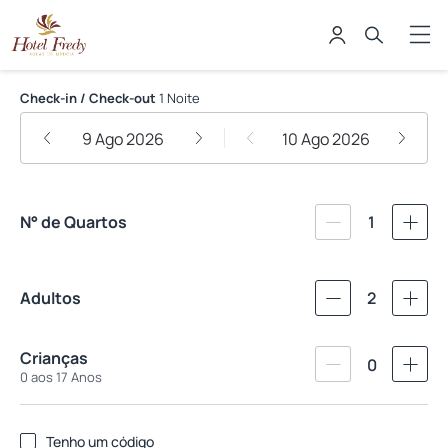
Hotel Fredy
Check-in / Check-out
1 Noite
9 Ago 2026
10 Ago 2026
N° de Quartos
1
Adultos
2
Crianças
0
0 aos 17 Anos
Tenho um código