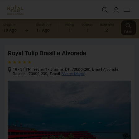
Check-In
Check-Out
Noites
Quartos
Hóspedes
10 Ago
11 Ago
1
1
2
Editar
Royal Tulip Brasília Alvorada
10 - SHTN Trecho 1 - Brasília, DF, 70800-200, Brasil Alvorada
,
Brasilia
,
70800-200
,
Brasil
(
Ver no Mapa
)