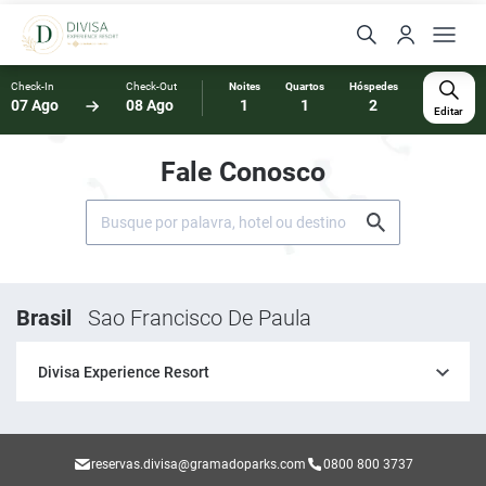
Check-In
Check-Out
Noites
Quartos
Hóspedes
07 Ago
08 Ago
1
1
2
Editar
Fale Conosco
Brasil
Sao Francisco De Paula
Divisa Experience Resort
reservas.divisa@gramadoparks.com
0800 800 3737