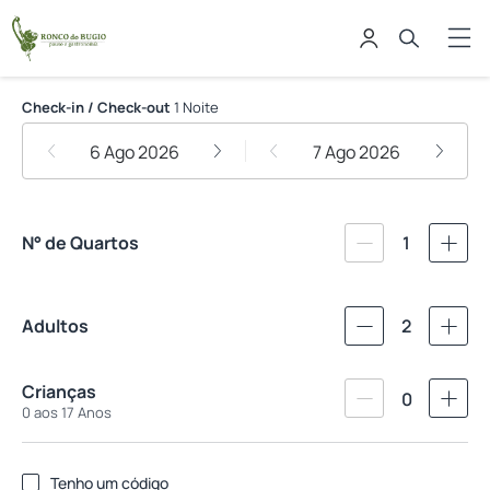
Pousada Ronco do Bugio
Check-in / Check-out
1 Noite
6 Ago 2026
7 Ago 2026
N° de Quartos
1
Adultos
2
Crianças
0
0 aos 17 Anos
Tenho um código