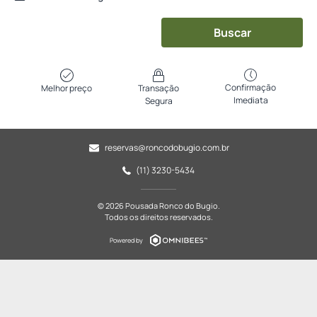
Buscar
Confirmação
Melhor preço
Transação
Imediata
Segura
reservas@roncodobugio.com.br
(11) 3230-5434
© 2026 Pousada Ronco do Bugio.
Todos os direitos reservados.
Powered by