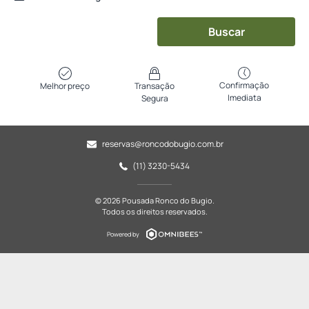
Buscar
Confirmação
Melhor preço
Transação
Imediata
Segura
reservas@roncodobugio.com.br
(11) 3230-5434
© 2026 Pousada Ronco do Bugio.
Todos os direitos reservados.
Powered by