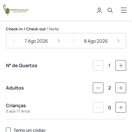
Pousada Ronco do Bugio
Check-in / Check-out
1 Noite
7 Ago 2026
8 Ago 2026
N° de Quartos
1
Adultos
2
Crianças
0
0 aos 17 Anos
Tenho um código