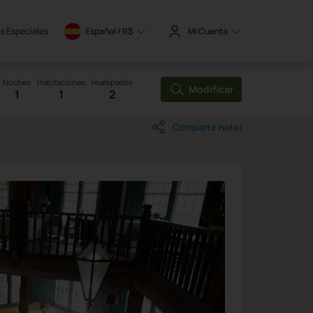
s Especiales
Español / 
R$
Mi Cuenta
Noches
Habitaciones
Huéspedes
Modificar
1
1
2
Compartir hotel