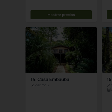
Mostrar precios
14. Casa Embaúba
15
Máximo 3