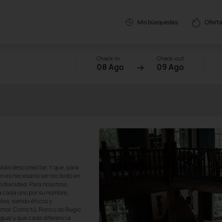
Oferta
Mis búsquedas
Check-in
Check-out
08 Ago
09 Ago
abas desconectar. Y que, para
n es necesario ser recibido en
tidianidad. Para nosotros
a cada uno por su nombre,
es, siendo éticos y
umor. Como tú, Ronco do Bugio
gual y que cada diferencia