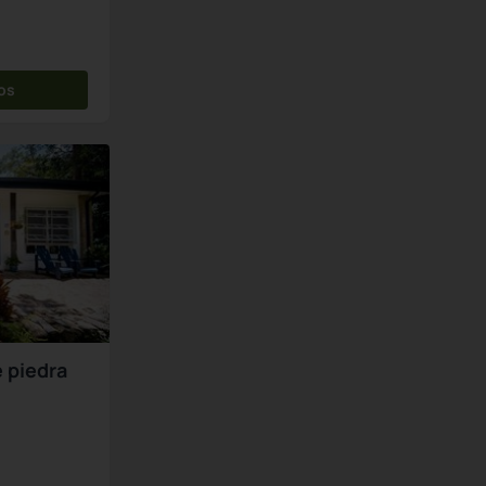
os
 piedra