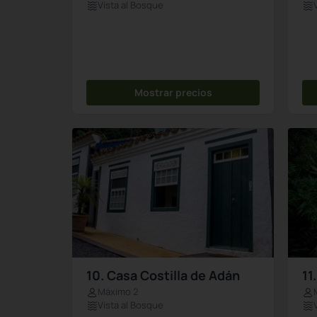
Vista al Bosque
Mostrar precios
10. Casa Costilla de Adán
11
Máximo 2
Vista al Bosque