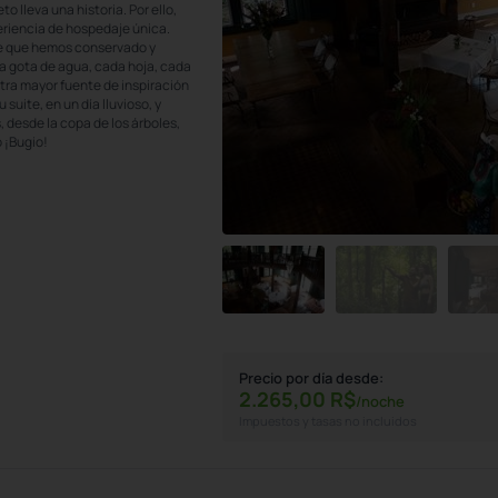
 lleva una historia. Por ello,
eriencia de hospedaje única.
ue que hemos conservado y
a gota de agua, cada hoja, cada
stra mayor fuente de inspiración
suite, en un día lluvioso, y
 desde la copa de los árboles,
 ¡Bugio!
Precio por día desde:
2.265,
00
R$
/noche
Impuestos y tasas no incluidos