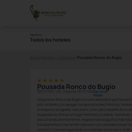
Destino
Todos los hoteles
Inicio
/
Hoteles y Destinos
/
Pousada Ronco do Bugio
Pousada Ronco do Bugio
EST PDD, 128 , Piedade 18170-000
Ver en el
Mapa
Alojarse en Ronco do Bugio es como descubrir que necesit
ello, no basta con apagar los aparatos electrónicos, tambié
un espacio acogedor, cercano a casa, pero alejado de la co
hospedar es ofrecer un lugar hermoso y cuidado, llamando 
escuchando atentamente, respetando los gustos individual
transparentes y haciendo todo esto con verdadero buen h
es único. Creemos que tener un estándar no es hacer todo i