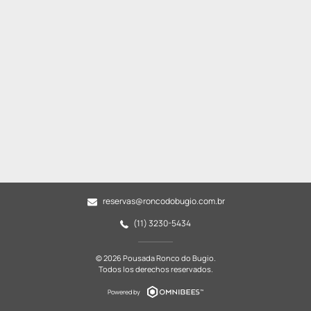
reservas@roncodobugio.com.br
(11) 3230-5434
© 2026 Pousada Ronco do Bugio.
Todos los derechos reservados.
Powered by