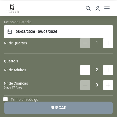
Hotel Ilha do Boi
Datas da Estadia
1
Nº de Quartos
Quarto
1
2
Nº de Adultos
Nº de Crianças
0
0 aos
17
Anos
Tenho um código
BUSCAR