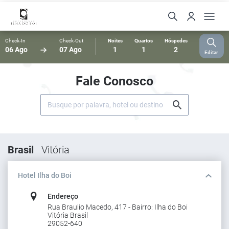
Check-In
Check-Out
Noites
Quartos
Hóspedes
06 Ago
07 Ago
1
1
2
Editar
Fale Conosco
Brasil
Vitória
Hotel Ilha do Boi
Endereço
Rua Braulio Macedo, 417 - Bairro: Ilha do Boi
Vitória Brasil
29052-640