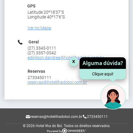
GPS
Latitude 20º18'37"S
Longitude 40º17'6"S
Ver no Mapa
Geral
(27) 3345-0111
(27) 3357-0542
edinilson.dandrea@hotelilhadoboi.com.br
x
Alguma dúvida?
Reservas
Clique aqui!
2733450111
reservas@hotelilhadoboi.com.br
reservas@hotelilhadoboi.com.br
2733450111
© 2026 Hotel Ilha do Boi.
Todos os direitos reservados.
Powered by