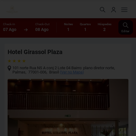
Check-In
Check-Out
Noites
Quartos
Hóspedes
07 Ago
08 Ago
1
1
2
Editar
Hotel Girassol Plaza
101 norte Rua NS A conj 2 Lote 04 Bairro: plano diretor norte
,
Palmas
,
77001-006
,
Brasil
(
Ver no Mapa
)