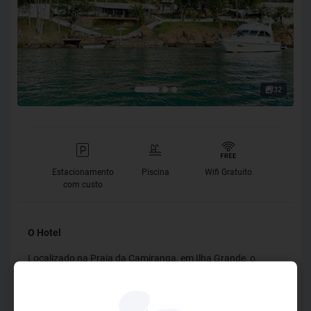
32
Estacionamento
Piscina
Wifi Gratuito
com custo
O Hotel
Localizado na Praia da Camiranga, em Ilha Grande, o
Papiro Hotel Boutique e Restaurante oferece aos hóspedes
experiências únicas e agradáveis. Um refúgio que agrega