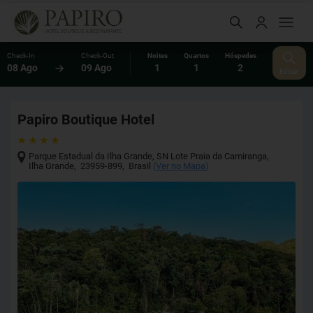
Check-In
Check-Out
Noites
Quartos
Hóspedes
08 Ago
09 Ago
1
1
2
Editar
Papiro Boutique Hotel
Parque Estadual da Ilha Grande, SN Lote Praia da Camiranga
,
Ilha Grande
,
23959-899
,
Brasil
(
Ver no Mapa
)