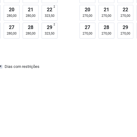
2
20
21
22
20
21
22
280,00
280,00
323,50
270,00
270,00
270,00
2
27
28
29
27
28
29
280,00
280,00
323,50
270,00
270,00
270,00
Dias com restrições
x