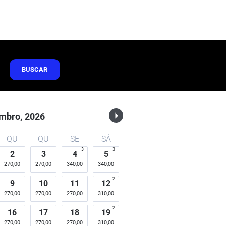
BUSCAR
mbro,
2026
QU
QU
SE
SÁ
3
3
2
3
4
5
270,00
270,00
340,00
340,00
2
9
10
11
12
270,00
270,00
270,00
310,00
2
16
17
18
19
270,00
270,00
270,00
310,00