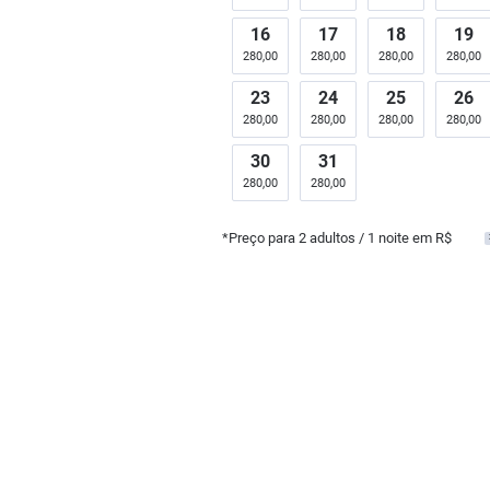
16
17
18
19
280,00
280,00
280,00
280,00
23
24
25
26
280,00
280,00
280,00
280,00
30
31
280,00
280,00
*Preço para
2
adultos
/ 1 noite em R$