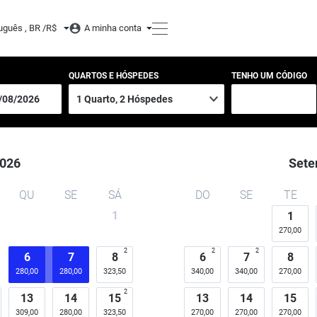
uguês , BR /
R$
A minha conta
QUARTOS E HÓSPEDES
TENHO UM CÓDIGO
026
Sete
QU
SE
SÁ
DO
SE
TE
1
1
270,00
2
2
2
6
7
8
6
7
8
280,00
280,00
323,50
340,00
340,00
270,00
2
13
14
15
13
14
15
309,00
280,00
323,50
270,00
270,00
270,00