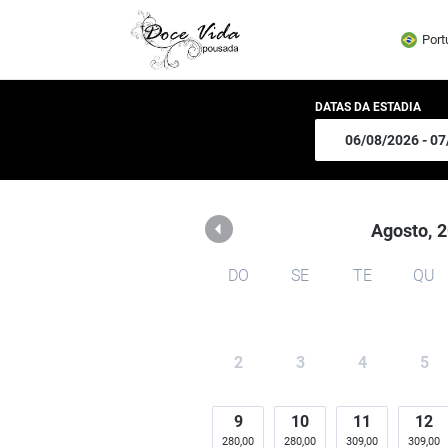
Pousada Doce Vida
Port
DATAS DA ESTADIA
Agosto,
2
DO
SE
TE
QU
2
3
4
5
9
10
11
12
280,00
280,00
309,00
309,00