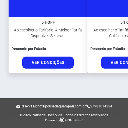
5% OFF
5% 
Ao escolher o Tarifário: A Melhor Tarifa
Ao escolher o Tarifár
Disponível. Se rese...
Café da ma
Desconto por Estadia
Desconto por Estadia
VER CONDIÇÕES
VER CO
Reservas@hotelpousadaguarapari.com.br
27981014334
© 2026 Pousada Doce Vida.
Todos os direitos reservados.
Powered by