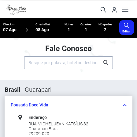
Check-In
Check-Out
Noites
Quartos
Hóspedes
07 Ago
08 Ago
1
1
2
Editar
Fale Conosco
Brasil
Guarapari
Pousada Doce Vida
Endereço
RUA MICHEL JEAN KATSÍLIS 32
Guarapari Brasil
29209-020