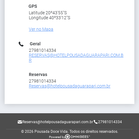
GPS
Latitude 20º43'55"S
Longitude 40º33'12"S
Ver no Mapa
Geral
27981014334
RESERVAS@HOTELPOUSADAGUARAPARI.COM.B
R
Reservas
27981014334
Reservas@hotelpousadaguarapari.com.br
Reservas@hotelpousadaguarapari.com.br
27981014334
© 2026 Pousada Doce Vida.
Todos os direitos reservados.
Powered by