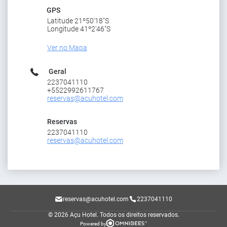
GPS
Latitude 21º50'18"S
Longitude 41º2'46"S
Ver no Mapa
Geral
2237041110
+5522992611767
reservas@acuhotel.com
Reservas
2237041110
reservas@acuhotel.com
reservas@acuhotel.com
2237041110
© 2026 Açu Hotel.
Todos os direitos reservados.
Powered by