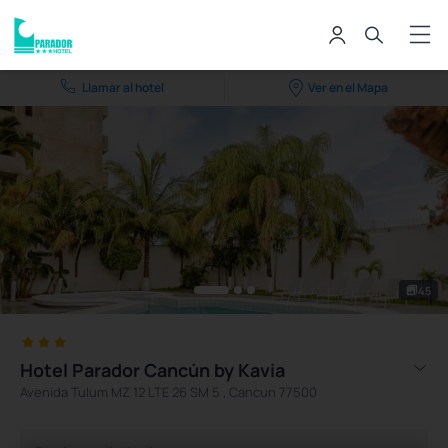
Llamar al hotel
Ver en el Mapa
45
Hotel Parador Cancún by Kavia
Avenida Tulum MZ 12 LTE 26 SM 5 , Cancun 77500