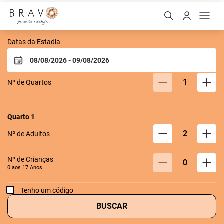
Bravo Pousada Design
Datas da Estadia
1
Nº de Quartos
Quarto
1
2
Nº de Adultos
Nº de Crianças
0
0 aos
17
Anos
Tenho um código
BUSCAR