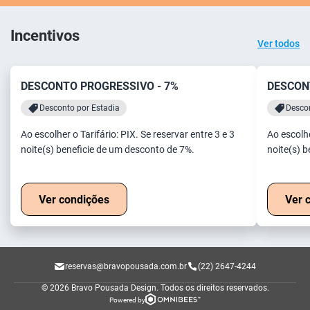
Incentivos
Ver todos
DESCONTO PROGRESSIVO - 7%
DESCON
Desconto por Estadia
Descon
Ao escolher o Tarifário: PIX. Se reservar entre 3 e 3
Ao escolhe
noite(s) beneficie de um desconto de 7%.
noite(s) 
Ver condições
Ver 
reservas@bravopousada.com.br
(22) 2647-4244
© 2026 Bravo Pousada Design.
Todos os direitos reservados.
Powered by