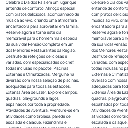
Celebre o Dia dos Pais em um lugar que
Celebre o Dia dos P
entende de conforto! Almoço especial
entende de confort
com pratos deliciosos, acompanhado de
com pratos delicio
música ao vivo, criando uma atmosfera
música ao vivo, cri
encantadora para aproveitar em família.
encantadora para ap
Reserve agora e torne este dia
Reserve agora e tor
memorável para o homem mais especial
memorável para o h
da sua vida! Pensão Completa em um
da sua vida! Pensã
dos Melhores Restaurantes da Região:
dos Melhores Resta
Desfrute de refeições deliciosas e
Desfrute de refeiçõe
variadas, com especialidades do chef,
variadas, com espec
todas inclusas no pacote. Piscinas
todas inclusas no p
Externas e Climatizadas: Mergulhe na
Externas e Climatiz
diversão com nossa seleção de piscinas,
diversão com nossa 
adequadas para todas as estações.
adequadas para tod
Extensa Área de Lazer: Explore campos,
Extensa Área de Laz
quadras, playgrounds e lagos
quadras, playground
espalhados por toda a propriedade.
espalhados por toda
Atividades de Aventura: Aventure-se em
Atividades de Avent
atividades como tirolesa, parede de
atividades como tir
escalada e caiaque. Fazendinha e
escalada e caiaque.