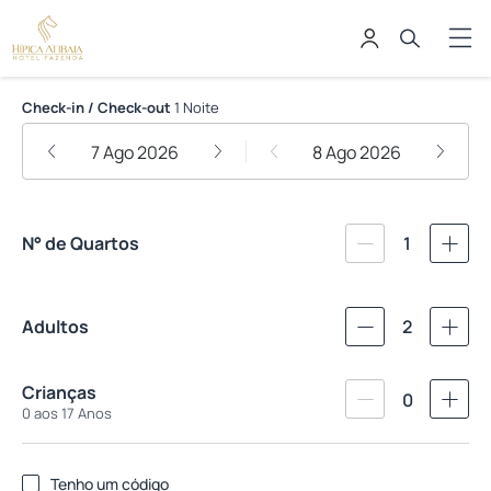
Hotel Fazenda Hipica Atibaia
Check-in / Check-out
1 Noite
7 Ago 2026
8 Ago 2026
N° de Quartos
1
Adultos
2
Crianças
0
0 aos 17 Anos
Tenho um código