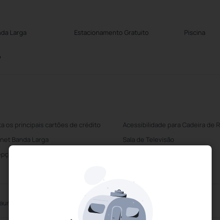
nda Larga
Estacionamento Gratuito
Piscina
o
ta os principais cartões de crédito
Acessibilidade para Cadeira de 
rnet Banda Larga
Sala de Televisão
pção 24 horas
Estacionamento Gratuito
aurante
Bar de Piscina