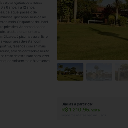
das e planejadas pela nossa
3 a 6 anos, 7 a 12 anos,
sa, caiaque, passeio de
da mimosa, gincanas, música ao
os animais. Os quartos do Hotel
ro privativo. As comodidades
 cofre e estacionamento na
 2 bares, 2 piscinas ao ar livre
a vapor, área de estar com
sportiva, fazenda com animais,
ground, sala de carteado e muito
e trata de estrutura para lazer
nesquecíveis em meio à natureza
Diárias a partir de:
R$
1.210,
96
/noite
Impostos e taxas não inclusos