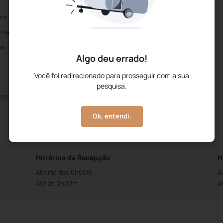
ina
Piscina Exterior
rtes aquáticos
Espaço Kids
na
Parque Infantil
Algo deu errado!
Você foi redirecionado para prosseguir com a sua
pesquisa.
ro de Convenções
Sala de Reuniões
Ok, entendi.
Horários da Recepção
H
Aberto das 0h00m
A
Até às 0h00m
A