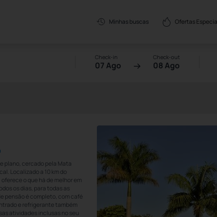
Ofertas Especia
Minhas buscas
Check-in
Check-out
07 Ago
08 Ago
a
te plano, cercado pela Mata
cal. Localizado a 10 km do
a oferece o que há de melhor em
dos os dias, para todas as
 de pensão é completo, com café
ntrado e refrigerante também
as atividades inclusas no seu