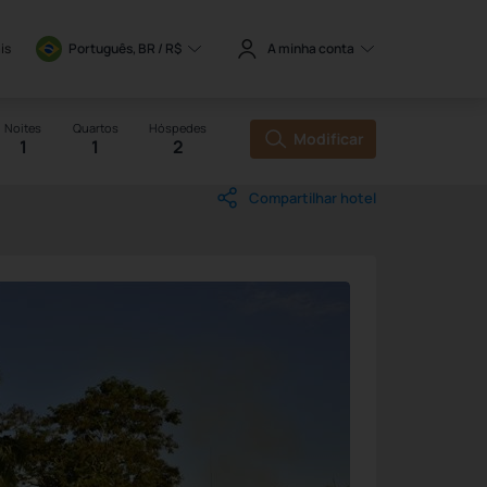
is
Português, BR / 
R$
A minha conta
Noites
Quartos
Hóspedes
Modificar
1
1
2
Compartilhar hotel