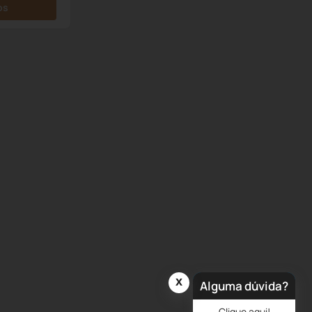
os
x
Alguma dúvida?
Clique aqui!