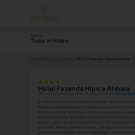
Destino
Todos os Hotéis
Início
/
Hotéis e Destinos
/
Hotel Fazenda Hipica Atibaia
Hotel Fazenda Hipica Atibaia
Estrada Guaxinduva 1145 , Atibaia 12940-000
Ver no Map
O melhor e maior Hotel Fazenda da Região. Hotel totalmen
Atlântica, onde podemos ter contato com a fauna e flora lo
centro da cidade de Atibaia, o Hotel Fazenda Hípica Atibai
um Hotel Fazenda, recreação e atividades com monitores to
idades, a partir de 3 anos, das 9h00 às 22h00. Nosso plano
da manhã, almoço e jantar inclusos, com água, suco conce
inclusos nas refeições. Em sua hospedagem, teremos divers