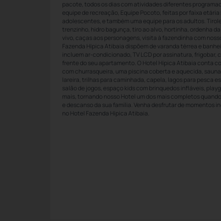
pacote, todos os dias com atividades diferentes programa
equipe de recreação, Equipe Pocoto, feitas por faixa etária: 
adolescentes, e também uma equipe para os adultos. Tirole
trenzinho, hidro bagunça, tiro ao alvo, hortinha, ordenha 
vivo, caças aos personagens, visita à fazendinha com noss
Fazenda Hípica Atibaia dispõem de varanda térrea e banhei
incluem ar-condicionado, TV LCD por assinatura, frigobar,
frente do seu apartamento. O Hotel Hípica Atibaia conta com
com churrasqueira, uma piscina coberta e aquecida, sauna 
lareira, trilhas para caminhada, capela, lagos para pesca e
salão de jogos, espaço kids com brinquedos infláveis, play
mais, tornando nosso Hotel um dos mais completos quando s
e descanso da sua família. Venha desfrutar de momentos i
no Hotel Fazenda Hípica Atibaia.