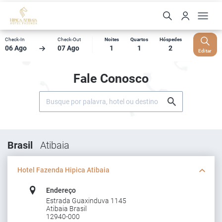
Check-In
Check-Out
Noites
Quartos
Hóspedes
06 Ago
07 Ago
1
1
2
Editar
Fale Conosco
Brasil
Atibaia
Hotel Fazenda Hipica Atibaia
Endereço
Estrada Guaxinduva 1145
Atibaia Brasil
12940-000