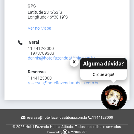
GPS
Latitude 23º5'53"S
Longitude 46º30'19"S
Ver no Mapa
Geral
11 4412-3000
11973709303
dennis@hotelfazendaatibaia.com.br
x
Alguma dúvida?
Reservas
Clique aqui!
1144123000
reservas@hotelfazendaatibaia.com.br
reservas@hotelfazendaatibaia.com.br
1144123000
© 2026 Hotel Fazenda Hipica Atibaia.
Todos os direitos reservados.
Powered by